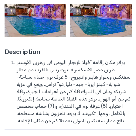
Description
يوفر مكان إقامة “فيلا للإيجار اليومى فى ريفربى الأوستر
طريق مصر الاسكندرية نيوجيرسي بالقرب من مطار
سفنكس وبجوار هايبر واننيروج- 5 غرف نوم-حمام سباحة-
شواية- كيدز ايريا- جيم- بلياردو” تراس، ويقع في عزبة
شريكة ودان في البنوك 48 كم من أهرامات الجيزة، و48
كم من أبو الهول. توفر هذه الفيلا الخاصة بـخاصة إلكترونيًا.
اختياريا (5) غرفة نوم في الفندق، و (7) حمام، مخصص
بالكامل، وجهاز تكييف. لا يوجد تلفزيون بشاشة مسطحة.
يقع مطار سفنكس الدولي بعد 15 كم من مكان الإقامة.