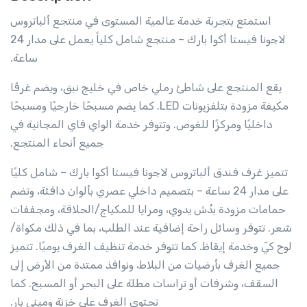
استمتع بتجربة خدمة عالمية المستوى في منتجع ألباتروس
لاجونا فيستا أكوا بارك – منتجع شامل كلياً يعمل على مدار 24
ساعة.
يقع المنتجع على شاطئ رملي خاص في خليج نبق، ويضم غرفًا
مكيفة مزودة بتلفزيونات LED. كما يضم مسبحًا خارجيًا ومسبحًا
داخليًا ومركزًا للغوص. وتتوفر خدمة الواي فاي المجانية في
جميع أنحاء المنتجع.
تتميز غرف فندق ألباتروس لاجونا فيستا أكوا بارك – شامل كليًا
على مدار 24 ساعة – بتصميم داخلي عصري بألوان دافئة، وتضم
حمامات مزودة بدُش يدوي، ومرايا للمكياج/الحلاقة، ومجففات
شعر. تتوفر وسائل راحة إضافية عند الطلب، بما في ذلك مكواة/
لوح كيّ وخدمة إيقاظ. كما تتوفر خدمة تنظيف الغرف يوميًا. تتميز
جميع الغرف بأرضيات من البلاط، ونوافذ ممتدة من الأرض إلى
السقف، وشرفات أو تراسات مطلة على البحر أو المسبح. كما
تحتوي الغرف على خزنة وميني بار.