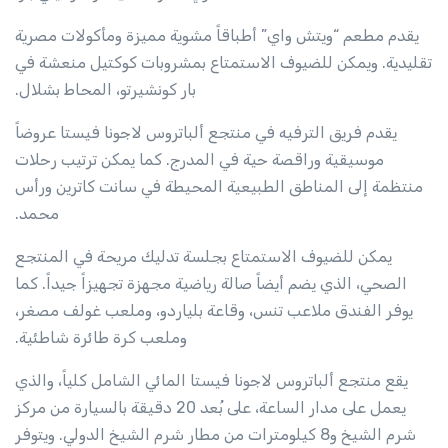
يقدم مطعم “ويتش واي” أطباقاً مشوية مميزة ومأكولات مصرية
تقليدية. ويمكن للضيوف الاستمتاع بمشروبات كوكتيل منعشة في
بار كونشيرتو، المحاط بشلال.
يقدم فريق الترفيه في منتجع ألباتروس لاجونا فيستا عروضاً
موسيقية وراقصة حية في المدرج. كما يمكن ترتيب رحلات
منتظمة إلى المناطق الطبيعية المحيطة في سانت كاترين ورأس
محمد.
يمكن للضيوف الاستمتاع بجلسة تدليك مريحة في المنتجع
الصحي، الذي يضم أيضاً صالة رياضية مجهزة تجهيزاً جيداً. كما
يوفر الفندق ملاعب تنس، وقاعة بلياردو، وملعب غولف مصغر،
وملعب كرة طائرة شاطئية.
يقع منتجع ألباتروس لاجونا فيستا المائي الشامل كلياً، والذي
يعمل على مدار الساعة، على بُعد 20 دقيقة بالسيارة من مركز
شرم الشيخ و8 كيلومترات من مطار شرم الشيخ الدولي. ويتوفر