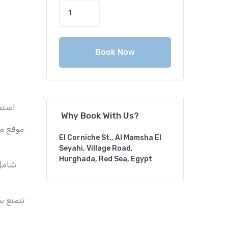
Book Now
استمتع
Why Book With Us?
موقع مت
El Corniche St., Al Mamsha El
Seyahi, Village Road,
Hurghada, Red Sea, Egypt
تتمتع ب