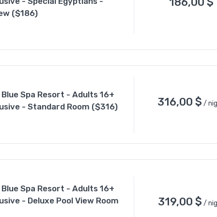
186,00
$
clusive - Special Egyptians -
ew ($186)
 Blue Spa Resort - Adults 16+
316,00
$
/ ni
nclusive - Standard Room ($316)
 Blue Spa Resort - Adults 16+
319,00
$
clusive - Deluxe Pool View Room
/ ni