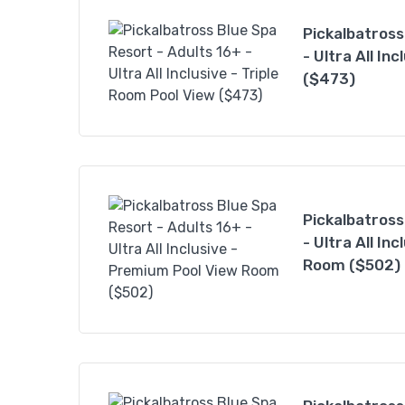
Pickalbatross
- Ultra All In
($473)
Pickalbatross
- Ultra All In
Room ($502)