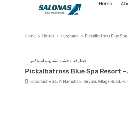
Home
Ab
Home
Hotels
Hurghada
Pickalbatross Blue Spa R
فطار غداء عشاء مشاريب اسناكس
Pickalbatross Blue Spa Resort – A
El Corniche St., Al Mamsha El Seyahi, Village Road, H