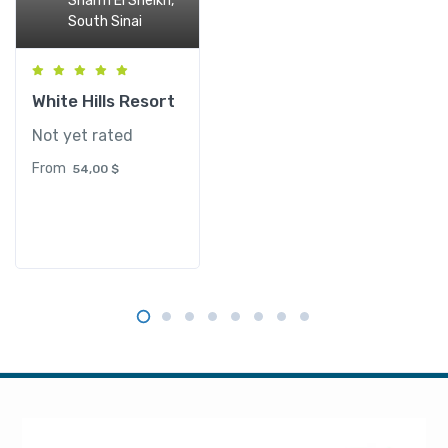
Sharm El Sheikh,
South Sinai
White Hills Resort
Not yet rated
From
54,00
$